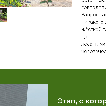
бетонные 
совпадали
Запрос за
никакого 
жёсткой г
одного — 
леса, тих
человечес
Этап, с кот