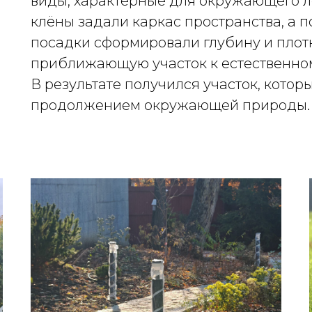
виды, характерные для окружающего л
клёны задали каркас пространства, а
посадки сформировали глубину и плотн
приближающую участок к естественном
В результате получился участок, котор
продолжением окружающей природы.