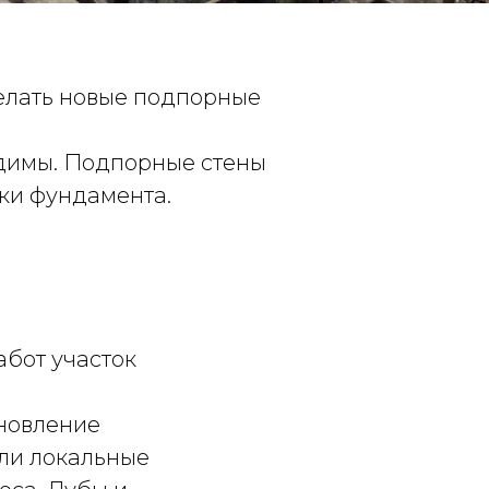
елать новые подпорные
одимы. Подпорные стены
ки фундамента.
бот участок
новление
али локальные