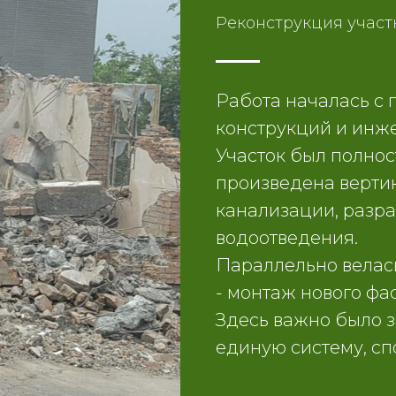
Реконструкция участ
Работа началась с
конструкций и инж
Участок был полно
произведена верти
канализации, разр
водоотведения.
Параллельно велас
- монтаж нового фа
Здесь важно было з
единую систему, с