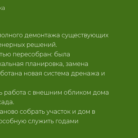
ка
 полного демонтажа существующих
енерных решений.
стью пересобран: была
кальная планировка, замена
аботана новая система дренажа и
ь работа с внешним обликом дома
сада.
аново собрать участок и дом в
пособную служить годами