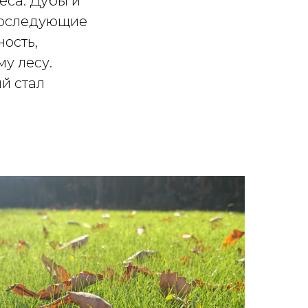
еса. Дубы и
 последующие
ость,
у лесу.
ый стал