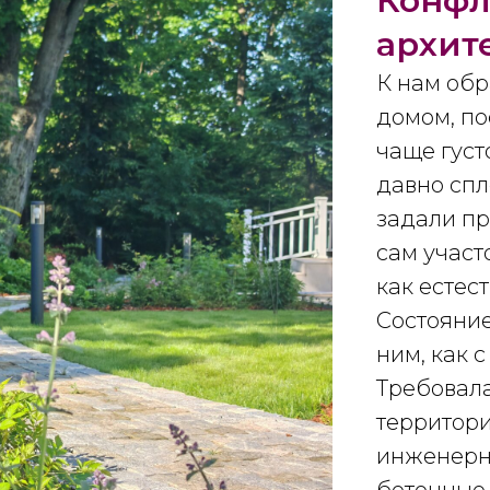
Конфл
архит
К нам обр
домом, по
чаще густ
давно спл
задали пр
сам участ
как естес
Состояние
ним, как 
Требовал
территори
инженерн