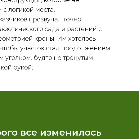
конструкции, которые не
 с логикой места.
казчиков прозвучал точно:
экзотического сада и растений с
еометрией кроны. Им хотелось
чтобы участок стал продолжением
им уголком, будто не тронутым
кой рукой.
орого все изменилось