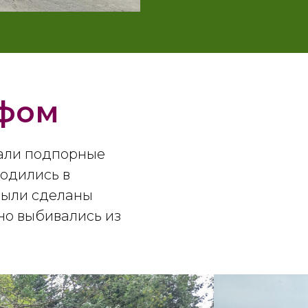
ефом
тали подпорные
ходились в
 были сделаны
но выбивались из